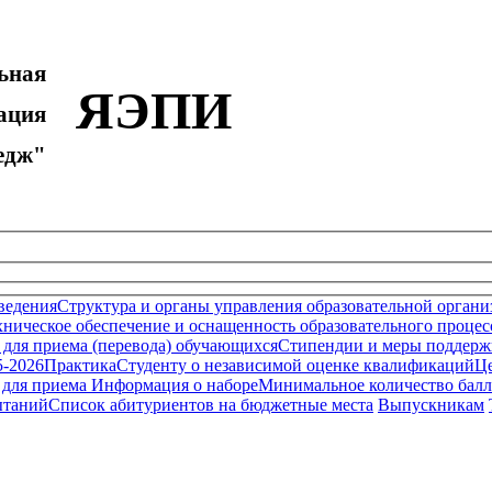
ьная
ЯЭПИ
ция
дж"
ведения
Структура и органы управления образовательной органи
ническое обеспечение и оснащенность образовательного процесс
 для приема (перевода) обучающихся
Стипендии и меры поддерж
5-2026
Практика
Студенту о независимой оценке квалификаций
Це
 для приема
Информация о наборе
Минимальное количество бал
ытаний
Список абитуриентов на бюджетные места
Выпускникам