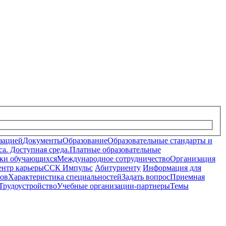
зацией
Документы
Образование
Образовательные стандарты и
а. Доступная среда.
Платные образовательные
ки обучающихся
Международное сотрудничество
Организация
нтр карьеры
ССК Импульс
Абитуриенту
Информация для
лов
Характеристика специальностей
Задать вопрос
Приемная
Трудоустройство
Учебные организации-партнеры
Темы