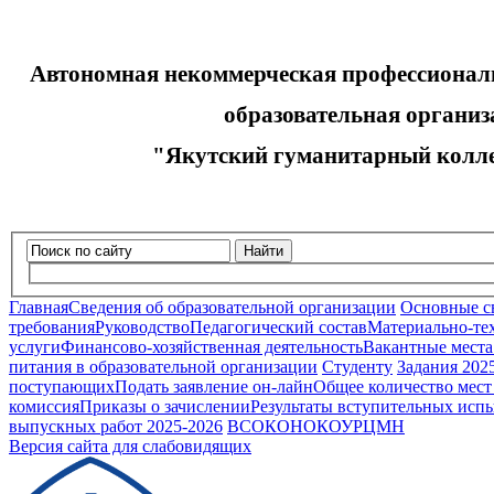
Автономная некоммерческая профессионал
образовательная организа
"Якутский гуманитарный колле
Найти
Главная
Сведения об образовательной организации
Основные с
требования
Руководство
Педагогический состав
Материально-тех
услуги
Финансово-хозяйственная деятельность
Вакантные места
питания в образовательной организации
Студенту
Задания 202
поступающих
Подать заявление он-лайн
Общее количество мест
комиссия
Приказы о зачислении
Результаты вступительных исп
выпускных работ 2025-2026
ВСОКО
НОКОУ
РЦМН
Версия сайта для слабовидящих