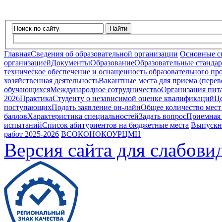
Найти
Главная
Сведения об образовательной организации
Основные с
организацией
Документы
Образование
Образовательные стандар
техническое обеспечение и оснащенность образовательного про
хозяйственная деятельность
Вакантные места для приема (пере
обучающихся
Международное сотрудничество
Организация пита
2026
Практика
Студенту о независимой оценке квалификаций
Це
поступающих
Подать заявление он-лайн
Общее количество мест
баллов
Характеристика специальностей
Задать вопрос
Приемная
испытаний
Список абитуриентов на бюджетные места
Выпускн
работ 2025-2026
ВСОКО
НОКОУ
РЦМН
Версия сайта для слабов