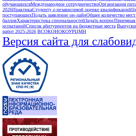
обучающихся
Международное сотрудничество
Организация пита
2026
Практика
Студенту о независимой оценке квалификаций
Це
поступающих
Подать заявление он-лайн
Общее количество мест
баллов
Характеристика специальностей
Задать вопрос
Приемная
испытаний
Список абитуриентов на бюджетные места
Выпускн
работ 2025-2026
ВСОКО
НОКОУ
РЦМН
Версия сайта для слабов