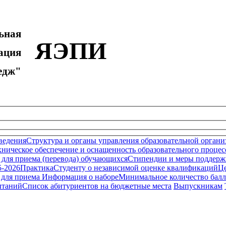
ьная
ЯЭПИ
ция
дж"
ведения
Структура и органы управления образовательной органи
ническое обеспечение и оснащенность образовательного процесс
 для приема (перевода) обучающихся
Стипендии и меры поддерж
5-2026
Практика
Студенту о независимой оценке квалификаций
Це
 для приема
Информация о наборе
Минимальное количество бал
ытаний
Список абитуриентов на бюджетные места
Выпускникам