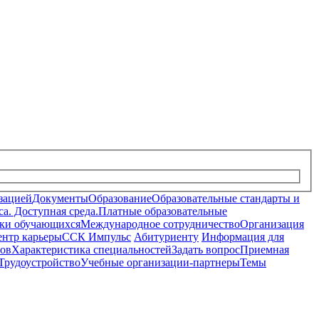
зацией
Документы
Образование
Образовательные стандарты и
а. Доступная среда.
Платные образовательные
ки обучающихся
Международное сотрудничество
Организация
нтр карьеры
ССК Импульс
Абитуриенту
Информация для
лов
Характеристика специальностей
Задать вопрос
Приемная
Трудоустройство
Учебные организации-партнеры
Темы