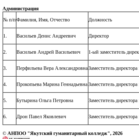
Администрация
№ п/п
Фамилия, Имя, Отчество
Должность
1.
Васильев Денис Андреевич
Директор
2.
Васильев Андрей Васильевич
1-ый заместитель дире
3.
Перфильева Вера Александровна
Заместитель директора
4.
Прокопьева Марина Геннадьевна
Заместитель директора
5.
Бутырина Ольга Петровна
Заместитель директора
6.
Дрон Павел Яковлевич
Заместитель директора
©
АНПОО "Якутский гуманитарный колледж", 2026