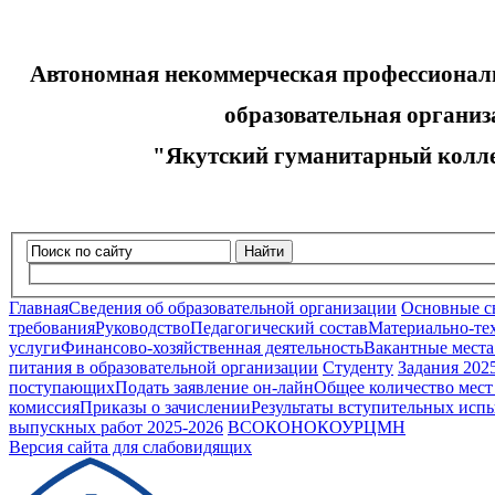
Автономная некоммерческая профессионал
образовательная организа
"Якутский гуманитарный колле
Найти
Главная
Сведения об образовательной организации
Основные с
требования
Руководство
Педагогический состав
Материально-тех
услуги
Финансово-хозяйственная деятельность
Вакантные места
питания в образовательной организации
Студенту
Задания 202
поступающих
Подать заявление он-лайн
Общее количество мест
комиссия
Приказы о зачислении
Результаты вступительных исп
выпускных работ 2025-2026
ВСОКО
НОКОУ
РЦМН
Версия сайта для слабовидящих